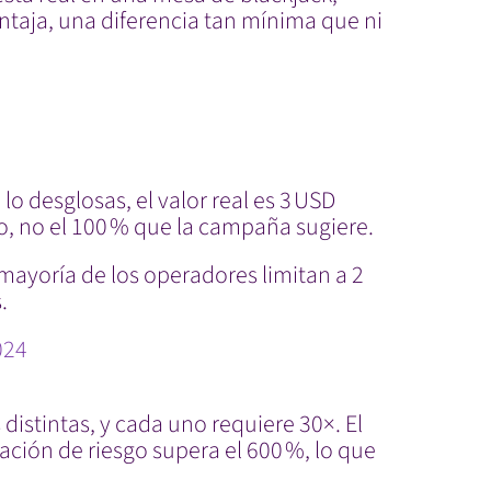
ntaja, una diferencia tan mínima que ni
o desglosas, el valor real es 3 USD
ino, no el 100 % que la campaña sugiere.
ayoría de los operadores limitan a 2
.
024
istintas, y cada uno requiere 30×. El
lación de riesgo supera el 600 %, lo que