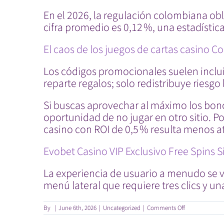
En el 2026, la regulación colombiana obl
cifra promedio es 0,12 %, una estadístic
El caos de los juegos de cartas casino C
Los códigos promocionales suelen incluir
reparte regalos; solo redistribuye riesgo 
Si buscas aprovechar al máximo los bonos
oportunidad de no jugar en otro sitio. P
casino con ROI de 0,5 % resulta menos at
Evobet Casino VIP Exclusivo Free Spins 
La experiencia de usuario a menudo se 
menú lateral que requiere tres clics y u
on
By
|
June 6th, 2026
|
Uncategorized
|
Comments Off
Bonos
gratis