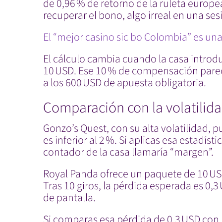
de 0,96 % de retorno de la ruleta europ
recuperar el bono, algo irreal en una ses
El “mejor casino sic bo Colombia” es una
El cálculo cambia cuando la casa introd
10 USD. Ese 10 % de compensación parec
a los 600 USD de apuesta obligatoria.
Comparación con la volatilid
Gonzo’s Quest, con su alta volatilidad, 
es inferior al 2 %. Si aplicas esa estadí
contador de la casa llamaría “margen”.
Royal Panda ofrece un paquete de 10 USD
Tras 10 giros, la pérdida esperada es 0,3
de pantalla.
Si comparas esa pérdida de 0,3 USD con