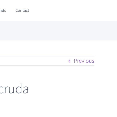
nds
Contact
Previous
 cruda