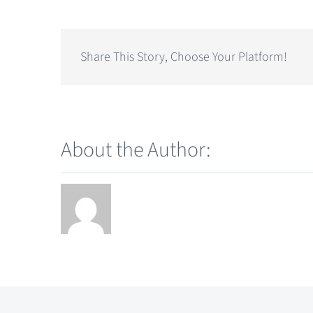
casino
Colombia
2026:
la
cruda
Share This Story, Choose Your Platform!
matemática
que
nadie
te
cuenta
About the Author: