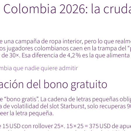
o Colombia 2026: la cru
 una campaña de ropa interior, pero lo que realme
los jugadores colombianos caen en la trampa del “p
 de 30×. Esa diferencia de 4,2 % es la que alimenta
ombia que nadie quiere admitir
ción del bono gratuito
 “bono gratis”. La cadena de letras pequeñas oblig
 de volatilidad del slot Starburst, solo recuperas 
eer la letra pequeña.
e 15 USD con rollover 25×. 15 × 25 = 375 USD de a