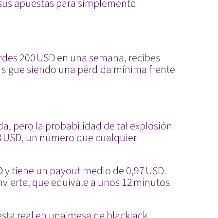
e sus apuestas para simplemente
ierdes 200 USD en una semana, recibes
 sigue siendo una pérdida mínima frente
da, pero la probabilidad de tal explosión
 0,3 USD, un número que cualquier
D y tiene un payout medio de 0,97 USD.
invierte, que equivale a unos 12 minutos
sta real en una mesa de blackjack,