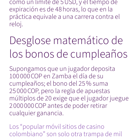
como un límite de 5 USD, y el tiempo de
expiración es de 48 horas, lo que en la
práctica equivale a una carrera contra el
reloj.
Desglose matemático de
los bonos de cumpleaños
Supongamos que un jugador deposita
100 000 COP en Zamba el día de su
cumpleaños; el bono del 25 % suma
25 000 COP, pero la regla de apuestas
múltiplos de 20 exige que el jugador juegue
2 000 000 COP antes de poder retirar
cualquier ganancia.
Los “popular móvil sitios de casino
colombiano” son solo otra trampa de mil