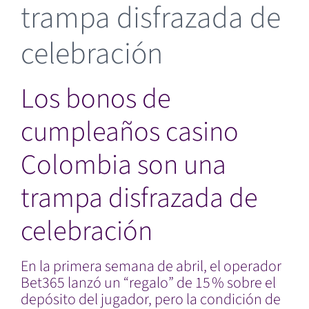
trampa disfrazada de
celebración
Los bonos de
cumpleaños casino
Colombia son una
trampa disfrazada de
celebración
En la primera semana de abril, el operador
Bet365 lanzó un “regalo” de 15 % sobre el
depósito del jugador, pero la condición de