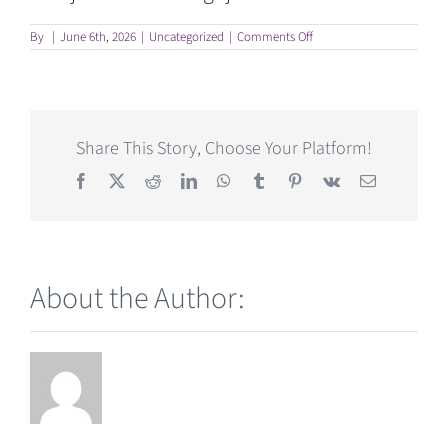
on
By
|
June 6th, 2026
|
Uncategorized
|
Comments Off
Los
bonos
de
cumpleaños
casino
Colombia
son
Share This Story, Choose Your Platform!
una
trampa
disfrazada
Facebook
X
Reddit
LinkedIn
WhatsApp
Tumblr
Pinterest
Vk
Email
de
celebración
About the Author: