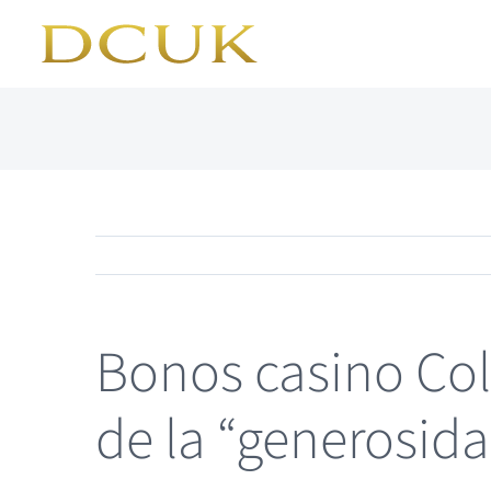
Skip
to
content
Bonos casino Col
de la “generosid