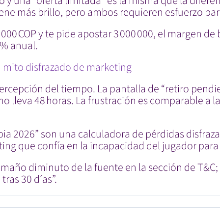
no y una “oferta limitada” es la misma que la difer
ene más brillo, pero ambos requieren esfuerzo para
00 000 COP y te pide apostar 3 000 000, el margen de
 % anual.
n mito disfrazado de marketing
ercepción del tiempo. La pantalla de “retiro pend
o lleva 48 horas. La frustración es comparable a l
ia 2026” son una calculadora de pérdidas disfraz
ting que confía en la incapacidad del jugador para
 tamaño diminuto de la fuente en la sección de T&
tras 30 días”.