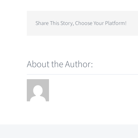
Colombia
2026:
la
cruda
realidad
Share This Story, Choose Your Platform!
detrás
de
la
“generosidad”
About the Author: