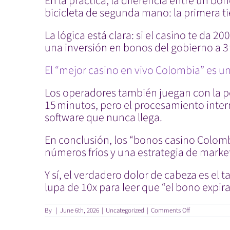
En la práctica, la diferencia entre un bo
bicicleta de segunda mano: la primera ti
La lógica está clara: si el casino te da 2
una inversión en bonos del gobierno a 3
El “mejor casino en vivo Colombia” es u
Los operadores también juegan con la p
15 minutos, pero el procesamiento intern
software que nunca llega.
En conclusión, los “bonos casino Colomb
números fríos y una estrategia de marke
Y sí, el verdadero dolor de cabeza es el
lupa de 10x para leer que “el bono expira 
on
By
|
June 6th, 2026
|
Uncategorized
|
Comments Off
Bonos
casino