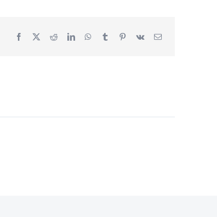
Facebook
X
Reddit
LinkedIn
WhatsApp
Tumblr
Pinterest
Vk
Email