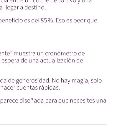
encia entre un coche deportivo y una
 llegar a destino.
 beneficio es del 85 %. Eso es peor que
iente” muestra un cronómetro de
a espera de una actualización de
ada de generosidad. No hay magia, solo
 hacer cuentas rápidas.
C; parece diseñada para que necesites una