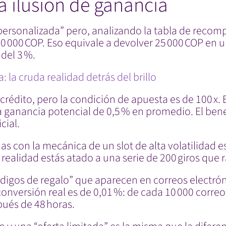
la ilusión de ganancia
rsonalizada” pero, analizando la tabla de recompe
 000 COP. Eso equivale a devolver 25 000 COP en 
del 3 %.
la cruda realidad detrás del brillo
en crédito, pero la condición de apuesta es de 100 x
 ganancia potencial de 0,5 % en promedio. El benef
cial.
 con la mecánica de un slot de alta volatilidad e
realidad estás atado a una serie de 200 giros que 
igos de regalo” que aparecen en correos electrón
conversión real es de 0,01 %: de cada 10 000 corre
pués de 48 horas.