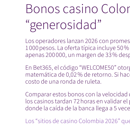
Bonos casino Colomb
“generosidad”
Los operadores lanzan 2026 con promesa
1 000 pesos. La oferta típica incluye 50 
apenas 200 000, un margen de 33 % desp
En Bet365, el código “WELCOME50” otorga
matemática de 0,02 % de retorno. Si hac
costo de una ronda de ruleta.
Comparar estos bonos con la velocidad 
los casinos tardan 72 horas en validar el
donde la caída de la banca llega a 5 veces
Los “sitios de casino Colombia 2026” que