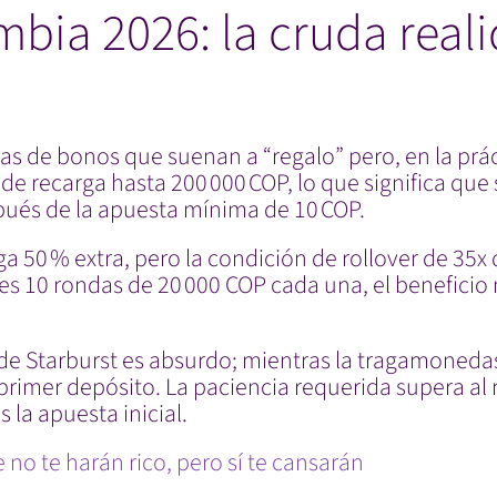
ia 2026: la cruda reali
s de bonos que suenan a “regalo” pero, en la prác
% de recarga hasta 200 000 COP, lo que significa que
ués de la apuesta mínima de 10 COP.
 50 % extra, pero la condición de rollover de 35x 
es 10 rondas de 20 000 COP cada una, el beneficio 
de Starburst es absurdo; mientras la tragamoneda
 primer depósito. La paciencia requerida supera al 
 la apuesta inicial.
 no te harán rico, pero sí te cansarán