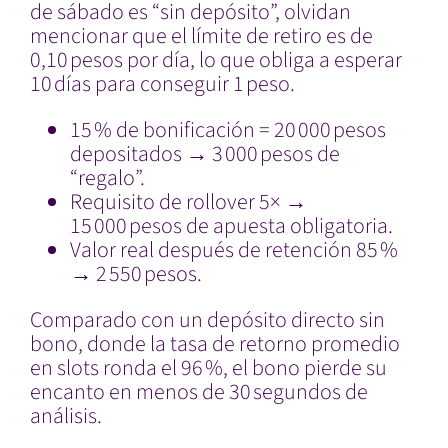
de sábado es “sin depósito”, olvidan
mencionar que el límite de retiro es de
0,10 pesos por día, lo que obliga a esperar
10 días para conseguir 1 peso.
15 % de bonificación = 20 000 pesos
depositados → 3 000 pesos de
“regalo”.
Requisito de rollover 5× →
15 000 pesos de apuesta obligatoria.
Valor real después de retención 85 %
→ 2 550 pesos.
Comparado con un depósito directo sin
bono, donde la tasa de retorno promedio
en slots ronda el 96 %, el bono pierde su
encanto en menos de 30 segundos de
análisis.