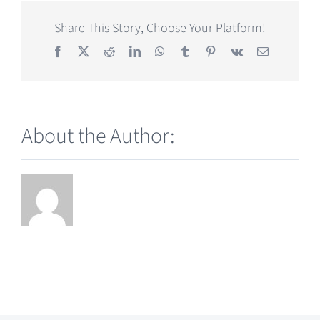
colombiano
que
Share This Story, Choose Your Platform!
nadie
quiere
admitir
Facebook
X
Reddit
LinkedIn
WhatsApp
Tumblr
Pinterest
Vk
Email
que
es
una
trampa
matemática
About the Author: