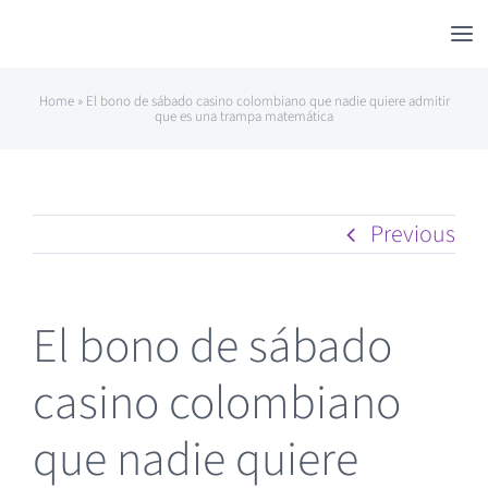
Skip
to
content
Home
»
El bono de sábado casino colombiano que nadie quiere admitir
que es una trampa matemática
Previous
El bono de sábado
casino colombiano
que nadie quiere