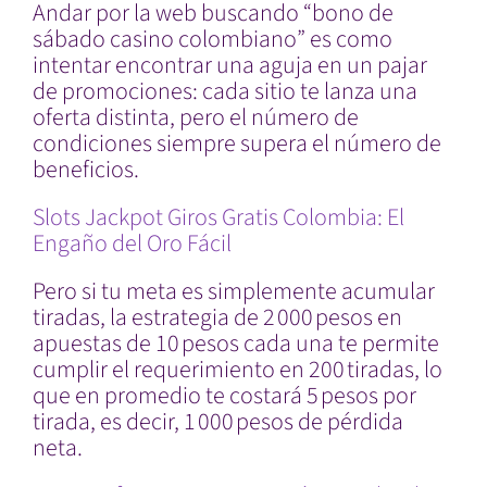
Andar por la web buscando “bono de
sábado casino colombiano” es como
intentar encontrar una aguja en un pajar
de promociones: cada sitio te lanza una
oferta distinta, pero el número de
condiciones siempre supera el número de
beneficios.
Slots Jackpot Giros Gratis Colombia: El
Engaño del Oro Fácil
Pero si tu meta es simplemente acumular
tiradas, la estrategia de 2 000 pesos en
apuestas de 10 pesos cada una te permite
cumplir el requerimiento en 200 tiradas, lo
que en promedio te costará 5 pesos por
tirada, es decir, 1 000 pesos de pérdida
neta.