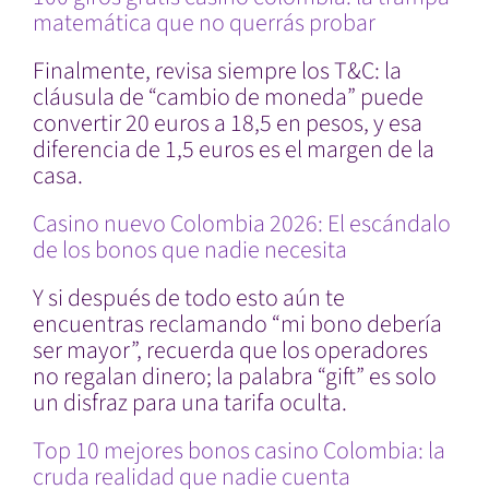
matemática que no querrás probar
Finalmente, revisa siempre los T&C: la
cláusula de “cambio de moneda” puede
convertir 20 euros a 18,5 en pesos, y esa
diferencia de 1,5 euros es el margen de la
casa.
Casino nuevo Colombia 2026: El escándalo
de los bonos que nadie necesita
Y si después de todo esto aún te
encuentras reclamando “mi bono debería
ser mayor”, recuerda que los operadores
no regalan dinero; la palabra “gift” es solo
un disfraz para una tarifa oculta.
Top 10 mejores bonos casino Colombia: la
cruda realidad que nadie cuenta