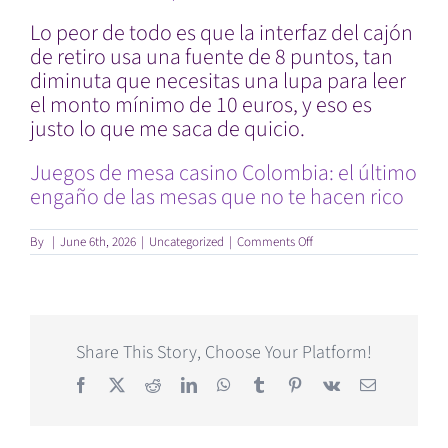
Lo peor de todo es que la interfaz del cajón
de retiro usa una fuente de 8 puntos, tan
diminuta que necesitas una lupa para leer
el monto mínimo de 10 euros, y eso es
justo lo que me saca de quicio.
Juegos de mesa casino Colombia: el último
engaño de las mesas que no te hacen rico
on
By
|
June 6th, 2026
|
Uncategorized
|
Comments Off
El
bono
casino
en
vivo
Colombia
que
Share This Story, Choose Your Platform!
nadie
quiere
admitir
Facebook
X
Reddit
LinkedIn
WhatsApp
Tumblr
Pinterest
Vk
Email