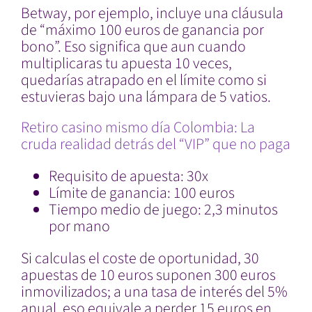
Betway, por ejemplo, incluye una cláusula
de “máximo 100 euros de ganancia por
bono”. Eso significa que aun cuando
multiplicaras tu apuesta 10 veces,
quedarías atrapado en el límite como si
estuvieras bajo una lámpara de 5 vatios.
Retiro casino mismo día Colombia: La
cruda realidad detrás del “VIP” que no paga
Requisito de apuesta: 30x
Límite de ganancia: 100 euros
Tiempo medio de juego: 2,3 minutos
por mano
Si calculas el coste de oportunidad, 30
apuestas de 10 euros suponen 300 euros
inmovilizados; a una tasa de interés del 5%
anual, eso equivale a perder 15 euros en