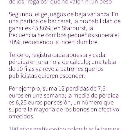
de los “regalos” que no valen ni un peso
Segundo, elige juegos de baja varianza. En
una partida de baccarat, la probabilidad de
ganar es 45,86%; en Starburst, la
frecuencia de combos pequeños supera el
70%, reduciendo la incertidumbre.
Tercero, registra cada apuesta y cada
pérdida en una hoja de cálculo; una tabla
de 10 filas ya revela patrones que los
publicistas quieren esconder.
Por ejemplo, suma 12 pérdidas de 7,5
euros en una semana; la media de pérdida
es 6,25 euros por sesión, un número que
supera la mayoría de los bonos en efectivo
ofrecidos.
100 giros gratis casino colombia: la trampa