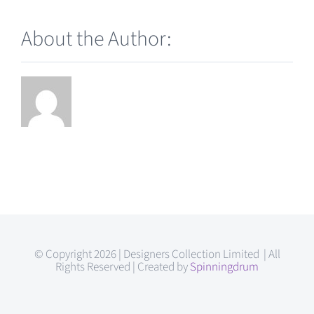
About the Author:
© Copyright 2026 | Designers Collection Limited | All
Rights Reserved | Created by
Spinningdrum