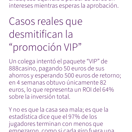
intereses mientras esperas la aprobación.
Casos reales que
desmitifican la
“promoción VIP”
Un colega intentó el paquete “VIP” de
888casino, pagando 50 euros de sus
ahorros y esperando 500 euros de retorno;
en 4 semanas obtuvo únicamente 82
euros, lo que representa un ROI del 64%
sobre la inversión total.
Y no es que la casa sea mala; es que la
estadística dice que el 97% de los
jugadores terminan con menos que
empezaron, como si cada giro fuera una