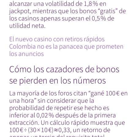
alcanzar una volatilidad de 1,8 % en
jackpot, mientras que los bonos “gratis” de
los casinos apenas superan el 0,5 % de
utilidad neta.
El nuevo casino con retiros rápidos
Colombia no es la panacea que prometen
los anuncios
Cómo los cazadores de bonos
se pierden en los números
La mayoría de los foros citan “gané 100 € en
una hora” sin considerar que la
probabilidad de repetir ese hecho es
inferior al 0,02 % después de la primera
extracción. Un cálculo rápido muestra que
100 € ÷ (30 × 10 €) ≈ 0,33, un retorno de