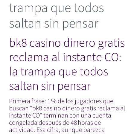
trampa que todos
saltan sin pensar
bk8 casino dinero gratis
reclama al instante CO:
la trampa que todos
saltan sin pensar
Primera frase: 1 % de los jugadores que
buscan “bk8 casino dinero gratis reclama al
instante CO” terminan con una cuenta
congelada después de 48 horas de
actividad. Esa cifra, aunque parezca