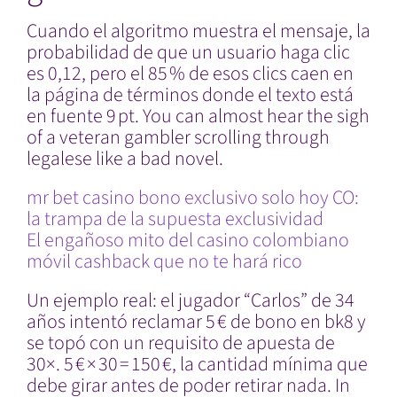
Cuando el algoritmo muestra el mensaje, la
probabilidad de que un usuario haga clic
es 0,12, pero el 85 % de esos clics caen en
la página de términos donde el texto está
en fuente 9 pt. You can almost hear the sigh
of a veteran gambler scrolling through
legalese like a bad novel.
mr bet casino bono exclusivo solo hoy CO:
la trampa de la supuesta exclusividad
El engañoso mito del casino colombiano
móvil cashback que no te hará rico
Un ejemplo real: el jugador “Carlos” de 34
años intentó reclamar 5 € de bono en bk8 y
se topó con un requisito de apuesta de
30×. 5 € × 30 = 150 €, la cantidad mínima que
debe girar antes de poder retirar nada. In