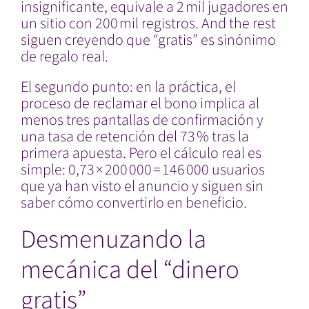
insignificante, equivale a 2 mil jugadores en
un sitio con 200 mil registros. And the rest
siguen creyendo que “gratis” es sinónimo
de regalo real.
El segundo punto: en la práctica, el
proceso de reclamar el bono implica al
menos tres pantallas de confirmación y
una tasa de retención del 73 % tras la
primera apuesta. Pero el cálculo real es
simple: 0,73 × 200 000 = 146 000 usuarios
que ya han visto el anuncio y siguen sin
saber cómo convertirlo en beneficio.
Desmenuzando la
mecánica del “dinero
gratis”