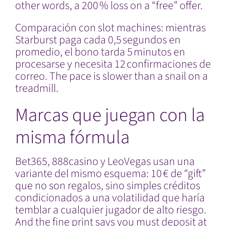
other words, a 200 % loss on a “free” offer.
Comparación con slot machines: mientras
Starburst paga cada 0,5 segundos en
promedio, el bono tarda 5 minutos en
procesarse y necesita 12 confirmaciones de
correo. The pace is slower than a snail on a
treadmill.
Marcas que juegan con la
misma fórmula
Bet365, 888casino y LeoVegas usan una
variante del mismo esquema: 10 € de “gift”
que no son regalos, sino simples créditos
condicionados a una volatilidad que haría
temblar a cualquier jugador de alto riesgo.
And the fine print says you must deposit at