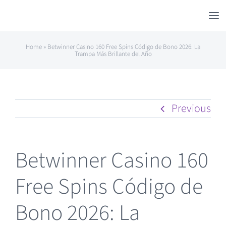
Skip
to
content
Home
»
Betwinner Casino 160 Free Spins Código de Bono 2026: La
Trampa Más Brillante del Año
Previous
Betwinner Casino 160
Free Spins Código de
Bono 2026: La