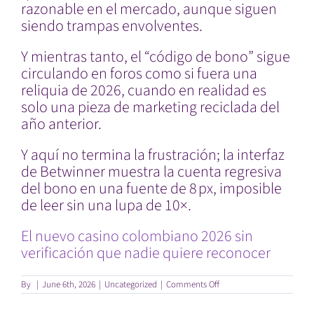
razonable en el mercado, aunque siguen
siendo trampas envolventes.
Y mientras tanto, el “código de bono” sigue
circulando en foros como si fuera una
reliquia de 2026, cuando en realidad es
solo una pieza de marketing reciclada del
año anterior.
Y aquí no termina la frustración; la interfaz
de Betwinner muestra la cuenta regresiva
del bono en una fuente de 8 px, imposible
de leer sin una lupa de 10×.
El nuevo casino colombiano 2026 sin
verificación que nadie quiere reconocer
on
By
|
June 6th, 2026
|
Uncategorized
|
Comments Off
Betwinner
Casino
160