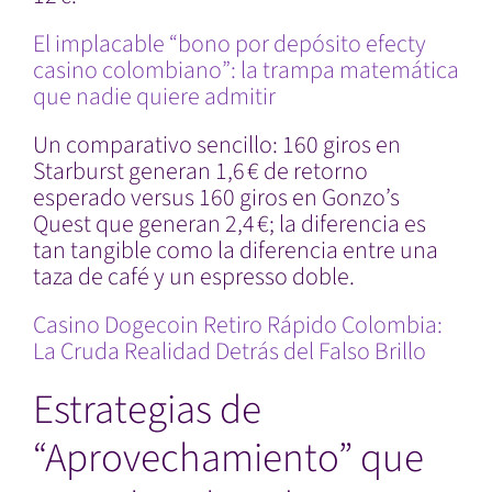
El implacable “bono por depósito efecty
casino colombiano”: la trampa matemática
que nadie quiere admitir
Un comparativo sencillo: 160 giros en
Starburst generan 1,6 € de retorno
esperado versus 160 giros en Gonzo’s
Quest que generan 2,4 €; la diferencia es
tan tangible como la diferencia entre una
taza de café y un espresso doble.
Casino Dogecoin Retiro Rápido Colombia:
La Cruda Realidad Detrás del Falso Brillo
Estrategias de
“Aprovechamiento” que