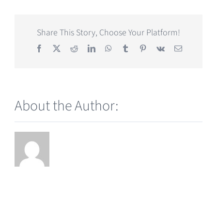
bonus
code
sin
depósito
Share This Story, Choose Your Platform!
gratis”
no
es
Facebook
X
Reddit
LinkedIn
WhatsApp
Tumblr
Pinterest
Vk
Email
un
regalo,
es
una
trampa
de
números
About the Author: