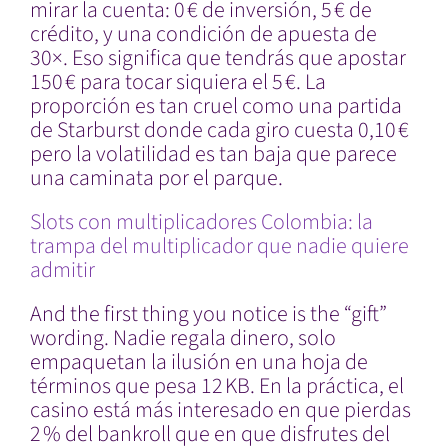
mirar la cuenta: 0 € de inversión, 5 € de
crédito, y una condición de apuesta de
30×. Eso significa que tendrás que apostar
150 € para tocar siquiera el 5 €. La
proporción es tan cruel como una partida
de Starburst donde cada giro cuesta 0,10 €
pero la volatilidad es tan baja que parece
una caminata por el parque.
Slots con multiplicadores Colombia: la
trampa del multiplicador que nadie quiere
admitir
And the first thing you notice is the “gift”
wording. Nadie regala dinero, solo
empaquetan la ilusión en una hoja de
términos que pesa 12 KB. En la práctica, el
casino está más interesado en que pierdas
2 % del bankroll que en que disfrutes del