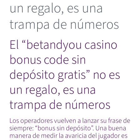
un regalo, es una
trampa de números
El “betandyou casino
bonus code sin
depósito gratis” no es
un regalo, es una
trampa de números
Los operadores vuelven a lanzar su frase de
siempre: “bonus sin depósito”. Una buena
manera de medir la avaricia del jugador es