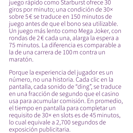
juego rápido como Starburst ofrece 30
giros por minuto; una condición de 30×
sobre 5 € se traduce en 150 minutos de
juego antes de que el bono sea utilizable.
Un juego más lento como Mega Joker, con
rondas de 2 € cada una, alarga la espera a
75 minutos. La diferencia es comparable a
la de una carrera de 100 m contra un
maratón.
Porque la experiencia del jugador es un
número, no una historia. Cada clic en la
pantalla, cada sonido de “ding”, se traduce
en una fracción de segundo que el casino
usa para acumular comisión. En promedio,
el tiempo en pantalla para completar un
requisito de 30× en slots es de 45 minutos,
lo cual equivale a 2,700 segundos de
exposición publicitaria.