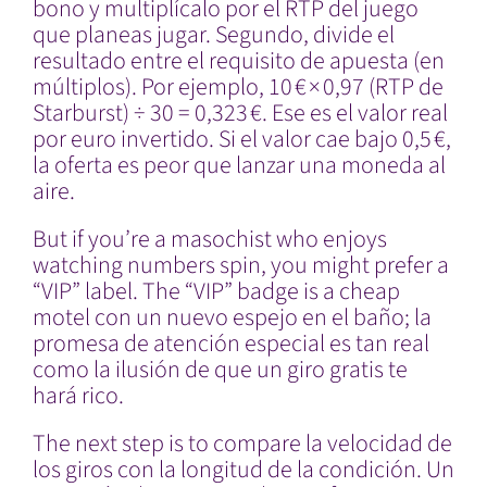
bono y multiplícalo por el RTP del juego
que planeas jugar. Segundo, divide el
resultado entre el requisito de apuesta (en
múltiplos). Por ejemplo, 10 € × 0,97 (RTP de
Starburst) ÷ 30 = 0,323 €. Ese es el valor real
por euro invertido. Si el valor cae bajo 0,5 €,
la oferta es peor que lanzar una moneda al
aire.
But if you’re a masochist who enjoys
watching numbers spin, you might prefer a
“VIP” label. The “VIP” badge is a cheap
motel con un nuevo espejo en el baño; la
promesa de atención especial es tan real
como la ilusión de que un giro gratis te
hará rico.
The next step is to compare la velocidad de
los giros con la longitud de la condición. Un