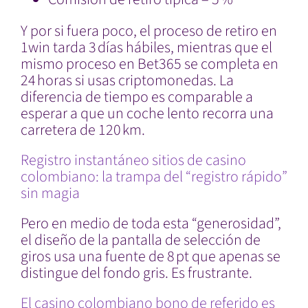
Y por si fuera poco, el proceso de retiro en
1win tarda 3 días hábiles, mientras que el
mismo proceso en Bet365 se completa en
24 horas si usas criptomonedas. La
diferencia de tiempo es comparable a
esperar a que un coche lento recorra una
carretera de 120 km.
Registro instantáneo sitios de casino
colombiano: la trampa del “registro rápido”
sin magia
Pero en medio de toda esta “generosidad”,
el diseño de la pantalla de selección de
giros usa una fuente de 8 pt que apenas se
distingue del fondo gris. Es frustrante.
El casino colombiano bono de referido es