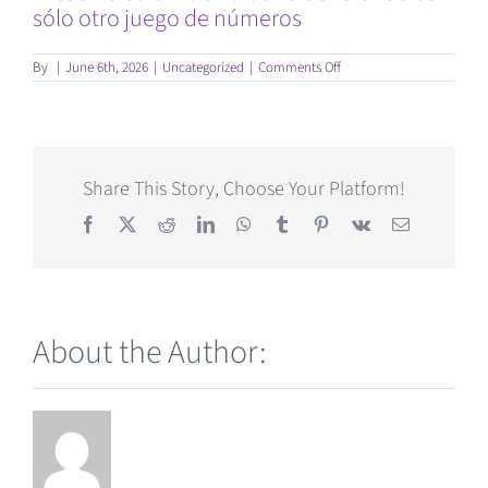
sólo otro juego de números
on
By
|
June 6th, 2026
|
Uncategorized
|
Comments Off
1win
casino
225
giros
gratis
sin
depósito
Share This Story, Choose Your Platform!
hoy
CO:
La
Facebook
X
Reddit
LinkedIn
WhatsApp
Tumblr
Pinterest
Vk
Email
trampa
de
los
“regalos”
que
nadie
necesitaba
About the Author: