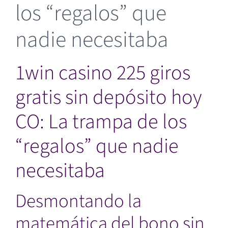
los “regalos” que
nadie necesitaba
1win casino 225 giros
gratis sin depósito hoy
CO: La trampa de los
“regalos” que nadie
necesitaba
Desmontando la
matemática del bono sin