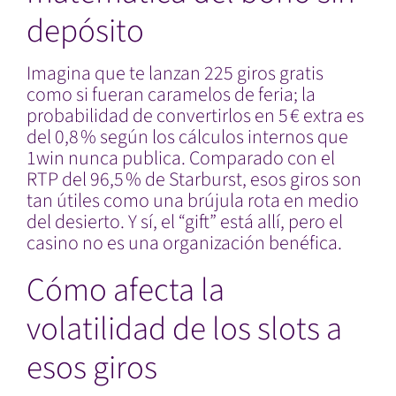
depósito
Imagina que te lanzan 225 giros gratis
como si fueran caramelos de feria; la
probabilidad de convertirlos en 5 € extra es
del 0,8 % según los cálculos internos que
1win nunca publica. Comparado con el
RTP del 96,5 % de Starburst, esos giros son
tan útiles como una brújula rota en medio
del desierto. Y sí, el “gift” está allí, pero el
casino no es una organización benéfica.
Cómo afecta la
volatilidad de los slots a
esos giros