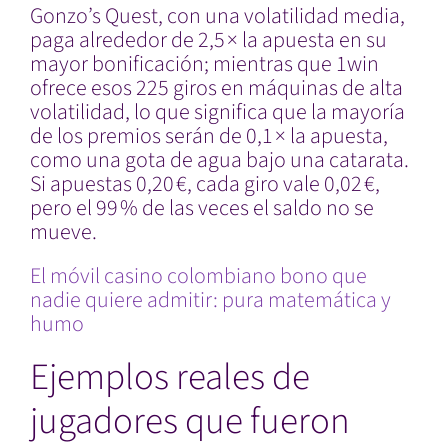
Gonzo’s Quest, con una volatilidad media,
paga alrededor de 2,5 × la apuesta en su
mayor bonificación; mientras que 1win
ofrece esos 225 giros en máquinas de alta
volatilidad, lo que significa que la mayoría
de los premios serán de 0,1 × la apuesta,
como una gota de agua bajo una catarata.
Si apuestas 0,20 €, cada giro vale 0,02 €,
pero el 99 % de las veces el saldo no se
mueve.
El móvil casino colombiano bono que
nadie quiere admitir: pura matemática y
humo
Ejemplos reales de
jugadores que fueron